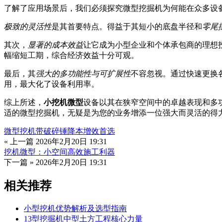
了解了应用场景后，我们必须探究微型挖掘机为何能在众多设
极致的灵活性
是其首要特点。得益于其短小的底盘半径和
零尾
其次，
显著的成本效益
让它成为小型企业和个体承包商的理想
幅缩短工期，综合经济效益十分可观。
最后，其
强大的多功能性与可扩展性
不容忽视。通过快速更换
用，最大化了设备利用率。
综上所述，
小挖机微型
设备以其在狭窄空间中的卓越表现和多
适的微型挖掘机，无疑是为您的业务增添一位强大而灵活的得
微型挖机带破碎锤降本增效首选
« 上一篇
2026年2月20日 19:31
挖机微型：小空间高效施工利器
下一篇 »
2026年2月20日 19:31
相关推荐
小型挖机优势解析及选型指南
13型挖掘机中型土方工程核心力量