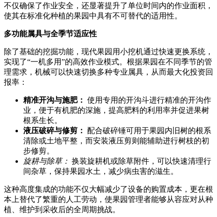
不仅确保了作业安全，还显著提升了单位时间内的作业面积，
使其在标准化种植的果园中具有不可替代的适用性。
多功能属具与全季节适应性
除了基础的挖掘功能，现代果园用小挖机通过快速更换系统，
实现了“一机多用”的高效作业模式。根据果园在不同季节的管
理需求，机械可以快速切换多种专业属具，从而最大化投资回
报率：
精准开沟与施肥：
使用专用的开沟斗进行精准的开沟作
业，便于有机肥的深施，提高肥料的利用率并促进果树
根系生长。
液压破碎与修剪：
配合破碎锤可用于果园内旧树的根系
清除或土地平整，而安装液压剪则能辅助进行树枝的初
步修剪。
旋耕与除草：
换装旋耕机或除草附件，可以快速清理行
间杂草，保持果园水土，减少病虫害的滋生。
这种高度集成的功能不仅大幅减少了设备的购置成本，更在根
本上替代了繁重的人工劳动，使果园管理者能够从容应对从种
植、维护到采收后的全周期挑战。