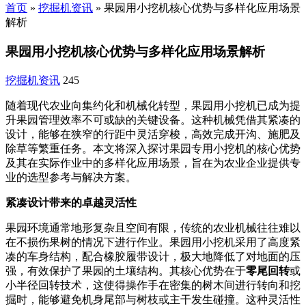
首页
»
挖掘机资讯
»
果园用小挖机核心优势与多样化应用场景
解析
果园用小挖机核心优势与多样化应用场景解析
挖掘机资讯
245
随着现代农业向集约化和机械化转型，果园用小挖机已成为提
升果园管理效率不可或缺的关键设备。这种机械凭借其紧凑的
设计，能够在狭窄的行距中灵活穿梭，高效完成开沟、施肥及
除草等繁重任务。本文将深入探讨果园专用小挖机的核心优势
及其在实际作业中的多样化应用场景，旨在为农业企业提供专
业的选型参考与解决方案。
紧凑设计带来的卓越灵活性
果园环境通常地形复杂且空间有限，传统的农业机械往往难以
在不损伤果树的情况下进行作业。果园用小挖机采用了高度紧
凑的车身结构，配合橡胶履带设计，极大地降低了对地面的压
强，有效保护了果园的土壤结构。其核心优势在于
零尾回转
或
小半径回转技术，这使得操作手在密集的树木间进行转向和挖
掘时，能够避免机身尾部与树枝或主干发生碰撞。这种灵活性