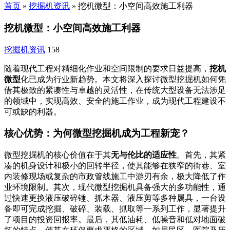
首页
»
挖掘机资讯
»
挖机微型：小空间高效施工利器
挖机微型：小空间高效施工利器
挖掘机资讯
158
随着现代工程对精细化作业和空间限制的要求日益提高，
挖机
微型
化已成为行业新趋势。本文将深入探讨微型挖掘机如何凭
借其极致的紧凑性与卓越的灵活性，在传统大型设备无法涉足
的领域中，实现高效、安全的施工作业，成为现代工程建设不
可或缺的利器。
核心优势：为何微型挖掘机成为工程新宠？
微型挖掘机的核心价值在于其
无与伦比的适应性
。首先，其紧
凑的机身设计和极小的回转半径，使其能够在狭窄的街巷、室
内装修现场或复杂的市政管线施工中游刃有余，极大降低了作
业环境限制。其次，现代微型挖掘机具备强大的多功能性，通
过快速更换液压破碎锤、抓木器、液压剪等多种属具，一台设
备即可完成挖掘、破碎、装载、抓取等一系列工作，显著提升
了项目的投资回报率。最后，其低油耗、低噪音和低对地面破