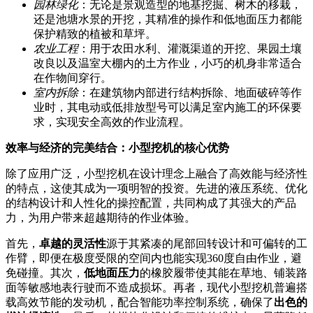
园林绿化
：无论是景观造型的地基挖掘、树木的移栽，
还是池塘水景的开挖，其精准的操作和低地面压力都能
保护精致的植被和草坪。
农业工程
：用于农田水利、灌溉渠道的开挖、果园土壤
改良以及温室大棚内的土方作业，小巧的机身非常适合
在作物间穿行。
室内拆除
：在建筑物内部进行结构拆除、地面破碎等作
业时，其电动或低排放型号可以满足室内施工的环保要
求，实现安全高效的作业流程。
效率与经济的完美结合：小型挖机的核心优势
除了应用广泛，小型挖机在设计理念上融合了高效能与经济性
的特点，这使其成为一项明智的投资。先进的液压系统、优化
的结构设计和人性化的操控配置，共同构成了其强大的产品
力，为用户带来超越期待的作业体验。
首先，
卓越的灵活性
源于其紧凑的尾部回转设计和可偏转的工
作臂，即便在极度受限的空间内也能实现360度自由作业，避
免碰撞。其次，
低地面压力
的橡胶履带使其能在草地、铺装路
面等敏感地表行驶而不造成损坏。再者，现代小型挖机普遍搭
载高效节能的发动机，配合智能功率控制系统，确保了
出色的