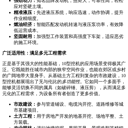
强劲动力：
知名品牌发动机，扭矩大，可靠性高，轻松
应对坚硬土壤。
精准液压：
先进液压系统，响应迅速，动作协调，提升
作业精细度。
燃油经济：
智能匹配发动机转速与液压泵功率，有效降
低运营成本。
坚固耐用：
加强型工作装置和高强度下车架，适应恶劣
的施工环境。
广泛适用性：满足多元工程需求
正是基于其强大的性能基础，10型挖机的应用场景变得极其广
泛。它既能胜任城市内部的狭窄空间作业，也能在郊区或乡村
的广阔地带大显身手。从基础土方工程到复杂的市政建设，10
型挖机都展现出了无与伦比的
多功能性
。它如同一个多面手，
能够灵活切换不同的属具（如破碎锤、液压剪），从而满足多
元化的工程需求，为设备所有者创造了更多价值。
市政建设：
参与管道铺设、电缆沟开挖、道路维修等城
市基建项目。
土方工程：
用于房地产开发的地基开挖、场地平整、土
方装载。