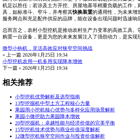
机足以胜任；若涉及土方开挖、房屋地基等稍重负载的工作，则
具，如标准斗、窄斗，并考察其
快换装置
的通用性，为未来增
服务网点和充足配件供应的品牌，能在设备出现问题时迅速响
总而言之，农村小型挖机是推动农村生产力变革的高效工具。
购置一台设备，更是为您的未来发展注入了强劲动力，是实现
微型小钩机，灵活高效应对狭窄空间挑战
« 上一篇
2026年1月25日 19:34
小型挖机农用一机多用实现降本增效
下一篇 »
2026年1月25日 19:34
相关推荐
小型挖机优势解析及选型指南
13型挖掘机中型土方工程核心力量
果园用小挖机核心优势与多样化应用场景解析
果园小微挖助力果园降本增效
20型挖掘机：卓越性能与经济价值的完美平衡
15型挖机技术优势与商业价值深度解析
12微型挖机狭窄空间作业与投资价值解析