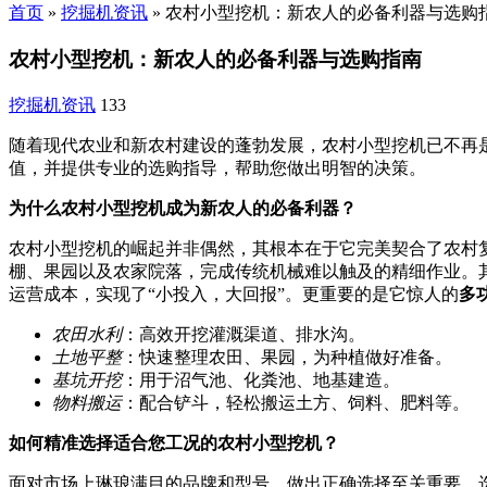
首页
»
挖掘机资讯
»
农村小型挖机：新农人的必备利器与选购
农村小型挖机：新农人的必备利器与选购指南
挖掘机资讯
133
随着现代农业和新农村建设的蓬勃发展，农村小型挖机已不再
值，并提供专业的选购指导，帮助您做出明智的决策。
为什么农村小型挖机成为新农人的必备利器？
农村小型挖机的崛起并非偶然，其根本在于它完美契合了农村
棚、果园以及农家院落，完成传统机械难以触及的精细作业。
运营成本，实现了“小投入，大回报”。更重要的是它惊人的
多
农田水利
：高效开挖灌溉渠道、排水沟。
土地平整
：快速整理农田、果园，为种植做好准备。
基坑开挖
：用于沼气池、化粪池、地基建造。
物料搬运
：配合铲斗，轻松搬运土方、饲料、肥料等。
如何精准选择适合您工况的农村小型挖机？
面对市场上琳琅满目的品牌和型号，做出正确选择至关重要。