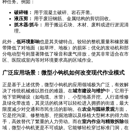
种任务。例如：
破碎锤：
用于混凝土破碎、岩石开凿。
液压剪：
用于废旧钢筋、金属结构的剪切回收。
抓木器/抓斗：
用于搬运石块、木材、废料或进行淤泥清
理。
此外，
低环境影响
也是其关键特点。较轻的整机重量和橡胶履
带降低了对地面（如草坪、地板）的损坏；优化的发动机和部
分电动型号则显著降低了噪音和废气排放，使其非常适合在市
区、医院或室内等对环境要求高的区域作业。
广泛应用场景：微型小钩机如何改变现代作业模式
正是基于上述优势，微型小钩机的应用领域极为广泛，有效解
决了传统机械难以胜任的难题。在
城市建设与维护
中，它用于
地下管网铺设（如电缆、水管）、小型地基开挖、人行道维修
及绿化带改造，其灵活的机体可以轻松进入拥挤的街道，最大
限度减少对交通和市民生活的影响。在
农业与园林景观
方面，
它是挖沟渠、修整地形、挖掘池塘以及移植大型树木的得力助
手，高效替代了繁重的人力劳动。而在
室内作业与精致拆除
领
域，微型小钩机更是不可或缺。它能够轻松穿过标准门洞，在