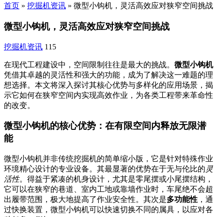
首页
»
挖掘机资讯
»
微型小钩机，灵活高效应对狭窄空间挑战
微型小钩机，灵活高效应对狭窄空间挑战
挖掘机资讯
115
在现代工程建设中，空间限制往往是最大的挑战。
微型小钩机
凭借其卓越的灵活性和强大的功能，成为了解决这一难题的理
想选择。本文将深入探讨其核心优势与多样化的应用场景，揭
示它如何在狭窄空间内实现高效作业，为各类工程带来革命性
的改变。
微型小钩机的核心优势：在有限空间内释放无限潜
能
微型小钩机并非传统挖掘机的简单缩小版，它是针对特殊作业
环境精心设计的专业设备。其最显著的优势在于无与伦比的
灵
活性
。得益于紧凑的机身设计，尤其是零尾摆或小尾摆结构，
它可以在狭窄的巷道、室内工地或靠墙作业时，车尾绝不会超
出履带范围，极大地提高了作业安全性。其次是
多功能性
，通
过快换装置，微型小钩机可以快速切换不同的属具，以应对各