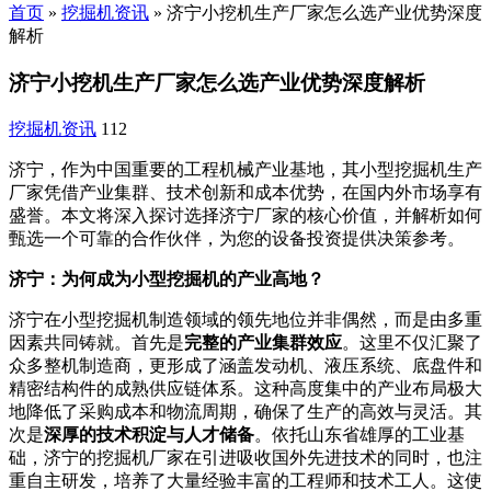
首页
»
挖掘机资讯
»
济宁小挖机生产厂家怎么选产业优势深度
解析
济宁小挖机生产厂家怎么选产业优势深度解析
挖掘机资讯
112
济宁，作为中国重要的工程机械产业基地，其小型挖掘机生产
厂家凭借产业集群、技术创新和成本优势，在国内外市场享有
盛誉。本文将深入探讨选择济宁厂家的核心价值，并解析如何
甄选一个可靠的合作伙伴，为您的设备投资提供决策参考。
济宁：为何成为小型挖掘机的产业高地？
济宁在小型挖掘机制造领域的领先地位并非偶然，而是由多重
因素共同铸就。首先是
完整的产业集群效应
。这里不仅汇聚了
众多整机制造商，更形成了涵盖发动机、液压系统、底盘件和
精密结构件的成熟供应链体系。这种高度集中的产业布局极大
地降低了采购成本和物流周期，确保了生产的高效与灵活。其
次是
深厚的技术积淀与人才储备
。依托山东省雄厚的工业基
础，济宁的挖掘机厂家在引进吸收国外先进技术的同时，也注
重自主研发，培养了大量经验丰富的工程师和技术工人。这使