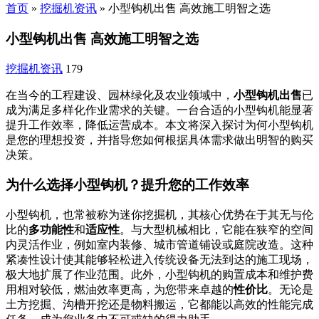
首页
»
挖掘机资讯
»
小型钩机出售 高效施工明智之选
小型钩机出售 高效施工明智之选
挖掘机资讯
179
在当今的工程建设、园林绿化及农业领域中，
小型钩机出售
已
成为满足多样化作业需求的关键。一台合适的小型钩机能显著
提升工作效率，降低运营成本。本文将深入探讨为何小型钩机
是您的理想投资，并指导您如何根据具体需求做出明智的购买
决策。
为什么选择小型钩机？提升您的工作效率
小型钩机，也常被称为迷你挖掘机，其核心优势在于其无与伦
比的
多功能性
和
适应性
。与大型机械相比，它能在狭窄的空间
内灵活作业，例如室内装修、城市管道铺设或庭院改造。这种
紧凑性设计使其能够轻松进入传统设备无法到达的施工现场，
极大地扩展了作业范围。此外，小型钩机的购置成本和维护费
用相对较低，燃油效率更高，为您带来卓越的
性价比
。无论是
土方挖掘、沟槽开挖还是物料搬运，它都能以高效的性能完成