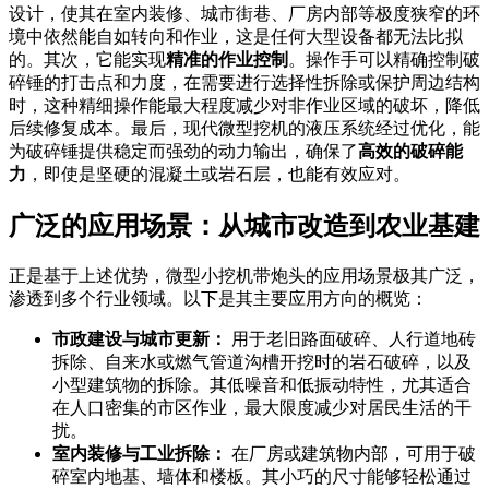
设计，使其在室内装修、城市街巷、厂房内部等极度狭窄的环
境中依然能自如转向和作业，这是任何大型设备都无法比拟
的。其次，它能实现
精准的作业控制
。操作手可以精确控制破
碎锤的打击点和力度，在需要进行选择性拆除或保护周边结构
时，这种精细操作能最大程度减少对非作业区域的破坏，降低
后续修复成本。最后，现代微型挖机的液压系统经过优化，能
为破碎锤提供稳定而强劲的动力输出，确保了
高效的破碎能
力
，即使是坚硬的混凝土或岩石层，也能有效应对。
广泛的应用场景：从城市改造到农业基建
正是基于上述优势，微型小挖机带炮头的应用场景极其广泛，
渗透到多个行业领域。以下是其主要应用方向的概览：
市政建设与城市更新：
用于老旧路面破碎、人行道地砖
拆除、自来水或燃气管道沟槽开挖时的岩石破碎，以及
小型建筑物的拆除。其低噪音和低振动特性，尤其适合
在人口密集的市区作业，最大限度减少对居民生活的干
扰。
室内装修与工业拆除：
在厂房或建筑物内部，可用于破
碎室内地基、墙体和楼板。其小巧的尺寸能够轻松通过