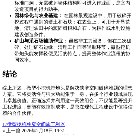
标准门洞，无需破坏墙体结构即可进入作业面，是室内
改造项目的得力助手。
园林绿化与农业基建：
在园林景观建设中，用于破碎开
挖过程中遇到的硬土和石块；在农业上，可用于开垦荒
地、清理农田中的顽固树根和岩石，为耕作或水利设施
建设创造条件。
矿山与采石场辅助作业：
虽然非主力设备，但在二次破
碎、处理矿石边缘、清理工作面等辅助环节，微型挖机
带炮头能发挥轻便灵活的特点，提高整体作业流程的协
同效率。
结论
综上所述，微型小挖机带炮头是解决狭窄空间破碎难题的理想
方案。它将灵活性与强大功能集于一身，在多个行业领域展现
出卓越价值。正确选择并利用这一高效组合，不仅能显著提升
工程进度，更能有效控制成本，是您在现代工程建设中值得信
赖的合作伙伴。
17微型挖机狭窄空间施工利器
« 上一篇
2026年2月18日 19:31