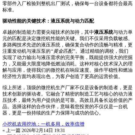
零部件入厂检验到整机出厂测试，确保每一台设备都符合最高
标准。
驱动性能的关键技术：液压系统与动力匹配
卓越的制造能力需要尖端技术的加持，其中
液压系统
与动力单
元的匹配是决定微挖机性能的关键。我们不仅采用负载敏感、
多路阀技术先进的液压系统，确保复合动作的流畅与精准，更
注重发动机与液压泵的
“黄金匹配”
。通过精细的调校，我们
实现了动力输出与液压需求的完美平衡，既能提供强大的挖掘
力，又能最大限度地降低燃油消耗。这种对核心技术深入的理
解与应用，使得我们的微挖机在响应速度、操作平稳性和燃油
经济性方面均表现出色，为客户创造了更高的运营价值。
综上所述，顶级的微挖机生产厂家不仅是设备的制造者，更是
技术创新的驱动者。它融合了精密的制造工艺与核心的动力液
压技术，最终为用户提供的是可靠、高效且具备长远价值的产
品。选择这样的合作伙伴，意味着您投资的不仅仅是一台机
器，更是一份持续的生产力保障与成功的信心。
小挖机农用挖地：一机多用，效率倍增
« 上一篇
2026年2月14日 19:31