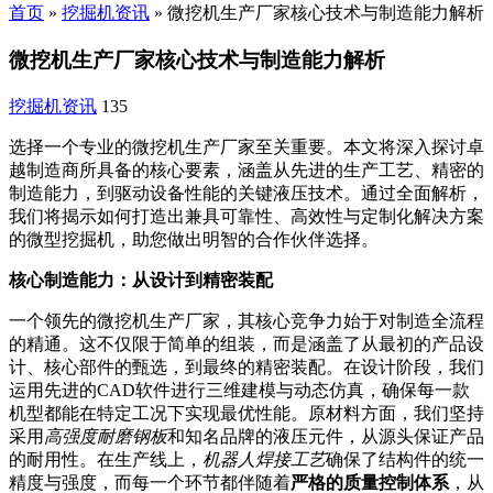
首页
»
挖掘机资讯
»
微挖机生产厂家核心技术与制造能力解析
微挖机生产厂家核心技术与制造能力解析
挖掘机资讯
135
选择一个专业的微挖机生产厂家至关重要。本文将深入探讨卓
越制造商所具备的核心要素，涵盖从先进的生产工艺、精密的
制造能力，到驱动设备性能的关键液压技术。通过全面解析，
我们将揭示如何打造出兼具可靠性、高效性与定制化解决方案
的微型挖掘机，助您做出明智的合作伙伴选择。
核心制造能力：从设计到精密装配
一个领先的微挖机生产厂家，其核心竞争力始于对制造全流程
的精通。这不仅限于简单的组装，而是涵盖了从最初的产品设
计、核心部件的甄选，到最终的精密装配。在设计阶段，我们
运用先进的CAD软件进行三维建模与动态仿真，确保每一款
机型都能在特定工况下实现最优性能。原材料方面，我们坚持
采用
高强度耐磨钢板
和知名品牌的液压元件，从源头保证产品
的耐用性。在生产线上，
机器人焊接工艺
确保了结构件的统一
精度与强度，而每一个环节都伴随着
严格的质量控制体系
，从