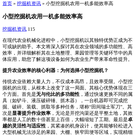
首页
»
挖掘机资讯
»
小型挖掘机农用一机多能效率高
小型挖掘机农用一机多能效率高
挖掘机资讯
115
在现代农业机械化进程中，小型挖掘机以其独特优势正成为不
可或缺的助手。本文将深入探讨其在农业领域的多功能性、高
效率，并详细解析其在土地整理、果园管理等关键环节中的具
体应用，助您了解这项设备如何为农业生产带来革命性提升。
提升农业效率的核心利器：为何选择小型挖掘机？
传统农业依赖大量人力，不仅成本高昂，且效率受限。小型挖
掘机的出现，从根本上改变了这一局面。其核心优势体现在三
个方面。首先是
无与伦比的多功能性
，通过快速更换不同的属
具（如铲斗、液压破碎锤、抓木器），一台机器即可完成挖
掘、破碎、装载、抓取等多种任务，堪称“田间瑞士军刀”。其
次是
显著提升作业效率
，无论是开挖沟渠还是平整土地，其效
率都是人工的数十倍甚至上百倍，大幅缩短了工期。最后是
卓
越的灵活性与适应性
，其紧凑的机身设计，使其能够轻松进入
大型机械无法涉足的果园、大棚、狭窄田埂等区域，实现精细