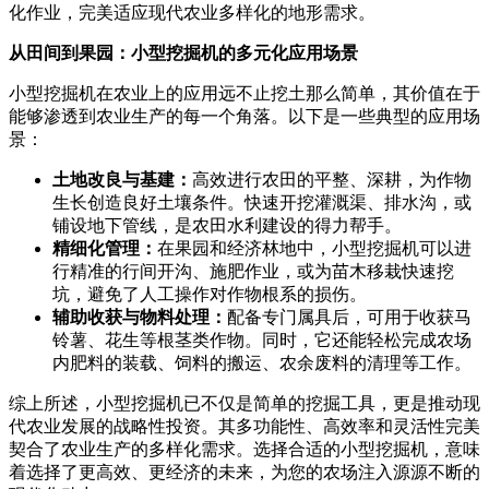
化作业，完美适应现代农业多样化的地形需求。
从田间到果园：小型挖掘机的多元化应用场景
小型挖掘机在农业上的应用远不止挖土那么简单，其价值在于
能够渗透到农业生产的每一个角落。以下是一些典型的应用场
景：
土地改良与基建：
高效进行农田的平整、深耕，为作物
生长创造良好土壤条件。快速开挖灌溉渠、排水沟，或
铺设地下管线，是农田水利建设的得力帮手。
精细化管理：
在果园和经济林地中，小型挖掘机可以进
行精准的行间开沟、施肥作业，或为苗木移栽快速挖
坑，避免了人工操作对作物根系的损伤。
辅助收获与物料处理：
配备专门属具后，可用于收获马
铃薯、花生等根茎类作物。同时，它还能轻松完成农场
内肥料的装载、饲料的搬运、农余废料的清理等工作。
综上所述，小型挖掘机已不仅是简单的挖掘工具，更是推动现
代农业发展的战略性投资。其多功能性、高效率和灵活性完美
契合了农业生产的多样化需求。选择合适的小型挖掘机，意味
着选择了更高效、更经济的未来，为您的农场注入源源不断的