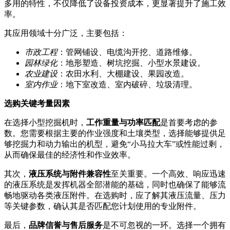
多用的特性，不仅降低了设备投资成本，更显著提升了施工效
率。
其应用领域十分广泛，主要包括：
市政工程
：管网铺设、电缆沟开挖、道路维修。
园林绿化
：地形塑造、树坑挖掘、小型水景建设。
农业建设
：农田水利、大棚建设、果园改造。
室内作业
：地下室改造、室内破碎、垃圾清理。
选购关键考量因素
在选择小型挖掘机时，
工作重量与功率匹配
是首要考虑的参
数。您需要根据主要的作业强度和土壤类型，选择能够提供足
够挖掘力和动力输出的机型，避免“小马拉大车”或性能过剩，
从而确保最佳的经济性和作业效率。
其次，
液压系统与附件兼容性
至关重要。一个高效、响应迅速
的液压系统是发挥机器全部潜能的基础，同时也确保了能够流
畅地驱动各类液压附件。在选购时，应了解其液压流量、压力
等关键参数，确认其是否匹配您计划使用的专业附件。
最后，
品牌信誉与售后服务
是不可忽视的一环。选择一个拥有