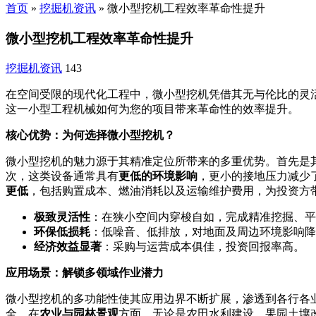
首页
»
挖掘机资讯
»
微小型挖机工程效率革命性提升
微小型挖机工程效率革命性提升
挖掘机资讯
143
在空间受限的现代化工程中，微小型挖机凭借其无与伦比的灵
这一小型工程机械如何为您的项目带来革命性的效率提升。
核心优势：为何选择微小型挖机？
微小型挖机的魅力源于其精准定位所带来的多重优势。首先是
次，这类设备通常具有
更低的环境影响
，更小的接地压力减少
更低
，包括购置成本、燃油消耗以及运输维护费用，为投资方
极致灵活性
：在狭小空间内穿梭自如，完成精准挖掘、平
环保低损耗
：低噪音、低排放，对地面及周边环境影响降
经济效益显著
：采购与运营成本俱佳，投资回报率高。
应用场景：解锁多领域作业潜力
微小型挖机的多功能性使其应用边界不断扩展，渗透到各行各
全。在
农业与园林景观
方面，无论是农田水利建设、果园土壤