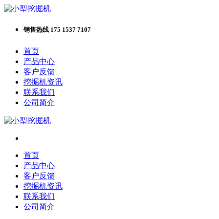
销售热线 175 1537 7107
首页
产品中心
客户反馈
挖掘机资讯
联系我们
公司简介
首页
产品中心
客户反馈
挖掘机资讯
联系我们
公司简介