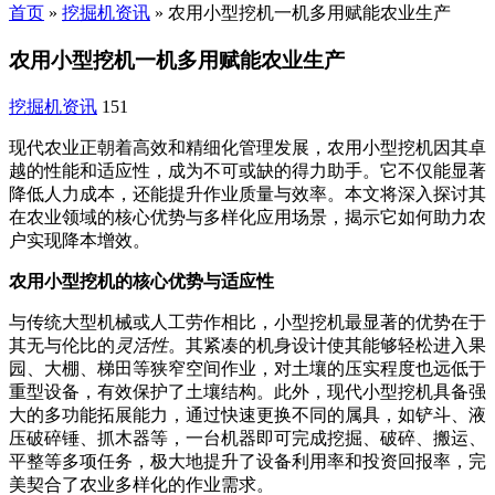
首页
»
挖掘机资讯
»
农用小型挖机一机多用赋能农业生产
农用小型挖机一机多用赋能农业生产
挖掘机资讯
151
现代农业正朝着高效和精细化管理发展，农用小型挖机因其卓
越的性能和适应性，成为不可或缺的得力助手。它不仅能显著
降低人力成本，还能提升作业质量与效率。本文将深入探讨其
在农业领域的核心优势与多样化应用场景，揭示它如何助力农
户实现降本增效。
农用小型挖机的核心优势与适应性
与传统大型机械或人工劳作相比，小型挖机最显著的优势在于
其无与伦比的
灵活性
。其紧凑的机身设计使其能够轻松进入果
园、大棚、梯田等狭窄空间作业，对土壤的压实程度也远低于
重型设备，有效保护了土壤结构。此外，现代小型挖机具备强
大的多功能拓展能力，通过快速更换不同的属具，如铲斗、液
压破碎锤、抓木器等，一台机器即可完成挖掘、破碎、搬运、
平整等多项任务，极大地提升了设备利用率和投资回报率，完
美契合了农业多样化的作业需求。