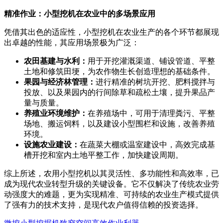
精准作业：小型挖机在农业中的多场景应用
凭借其出色的适应性，小型挖机在农业生产的各个环节都展现
出卓越的性能，其应用场景极为广泛：
农田基建与水利：
用于开挖灌溉渠道、铺设管道、平整
土地和修筑田埂，为农作物生长创造理想的基础条件。
果园与经济林管理：
进行精准的树坑开挖、肥料搅拌与
投放、以及果园内的行间除草和疏松土壤，提升果品产
量与质量。
养殖业环境维护：
在养殖场中，可用于清理粪污、平整
场地、搬运饲料，以及建设小型围栏和设施，改善养殖
环境。
设施农业建设：
在蔬菜大棚或温室建设中，高效完成基
槽开挖和室内土地平整工作，加快建设周期。
综上所述，农用小型挖机以其灵活性、多功能性和高效率，已
成为现代农业转型升级的关键设备。它不仅解决了传统农业劳
动强度大的难题，更为实现精准、可持续的农业生产模式提供
了强有力的技术支持，是现代农户值得信赖的投资选择。