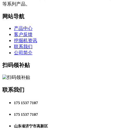
等系列产品。
网站导航
产品中心
客户反馈
挖掘机资讯
联系我们
公司简介
扫码领补贴
联系我们
175 1537 7107
175 1537 7107
山东省济宁市高新区