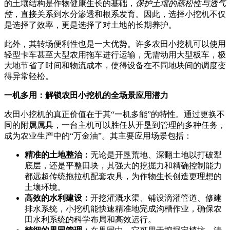
的土壤结构是作物健康生长的基础，
保护土壤的疏松性与透气
性
，直接关系到水分渗透和根系发育。因此，选择小挖机不仅
是选择了效率，更是选择了对土地的长期养护。
此外，其转场便利性也是一大优势。许多农田小挖机可以使用
轻型卡车甚至大型农用拖车进行运输，无需动用大型板车，极
大地节省了时间和物流成本，使得设备在不同地块间的调度变
得异常轻松。
一机多用：解锁农田小挖机的全场景应用潜力
农田小挖机的真正价值在于其“一机多能”的特性。通过更换不
同的附属属具，一台主机可以胜任从开垦到管理的多种任务，
成为农业生产中的“万金油”。其主要应用场景包括：
精准的土地整治：
无论是开垦荒地、深翻土地以打破犁
底层，还是平整田块，其强大的挖掘力和精确控制能力
都远超传统拖拉机配套农具，为作物生长创造更理想的
土壤环境。
高效的水利建设：
开挖灌溉水渠、铺设滴灌管道、修建
排水系统，小挖机能快速精准地完成沟槽作业，确保农
田水利系统的科学布局和高效运行。