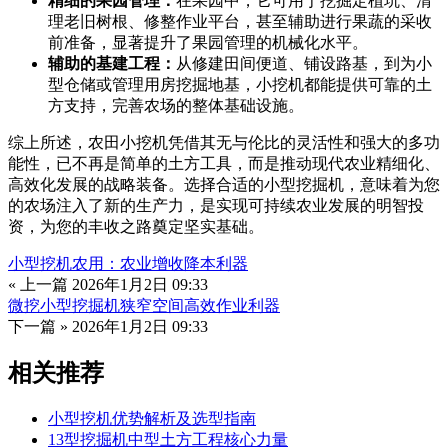
精细的果园管理：
在果园中，它可用于挖掘定植坑、清
理老旧树根、修整作业平台，甚至辅助进行果蔬的采收
前准备，显著提升了果园管理的机械化水平。
辅助的基建工程：
从修建田间便道、铺设路基，到为小
型仓储或管理用房挖掘地基，小挖机都能提供可靠的土
方支持，完善农场的整体基础设施。
综上所述，农田小挖机凭借其无与伦比的灵活性和强大的多功
能性，已不再是简单的土方工具，而是推动现代农业精细化、
高效化发展的战略装备。选择合适的小型挖掘机，意味着为您
的农场注入了新的生产力，是实现可持续农业发展的明智投
资，为您的丰收之路奠定坚实基础。
小型挖机农用：农业增收降本利器
« 上一篇
2026年1月2日 09:33
微挖小型挖掘机狭窄空间高效作业利器
下一篇 »
2026年1月2日 09:33
相关推荐
小型挖机优势解析及选型指南
13型挖掘机中型土方工程核心力量